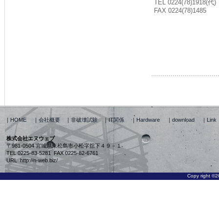
TEL 0224(78)1918(代)
FAX 0224(78)1485
｜
HOME
｜
会社概要
｜
非破壊試験
｜
IT関係
｜
Hardware
｜
download
｜
Link
株式会社エヌウェブ
〒981-0504 宮城県東松島市小松字舘下４９－１
TEL 0225-83-5281 FAX 0225-82-6761
URL http://n-web.biz/
Copy right ©2