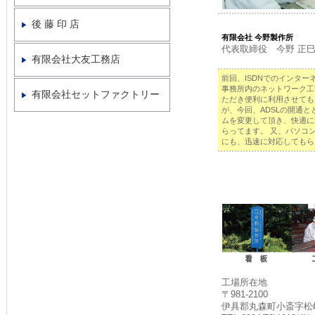
後 藤 印 店
有限会社 今野製作所
代表取締役 今野 正巳
有限会社大友工務店
前回、ISDNでのインター
事務所内のネットワーク工
有限会社セットファクトリー
ただき便利に利用させても
が、今回、ADSLの開通と
ムを変更して頂き、快適に
らってます。 又、パソコ
にも、迅速に対応してもら
工場所在地
〒981-2100
伊具郡丸森町小斎字松崎